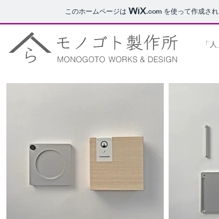
このホームページは
.com
を使って作成され
「人